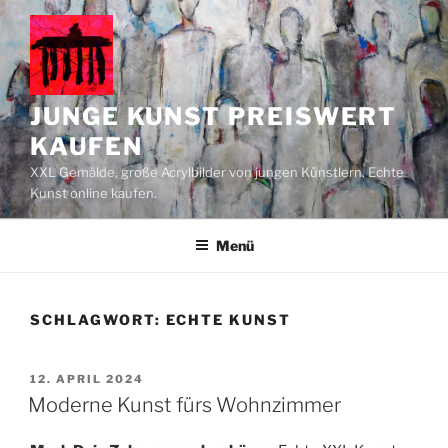
Zum
Inhalt
springen
JUNGE KUNST PREISWERT
KAUFEN
XXL Gemälde, große Acrylbilder von jungen Künstlern. Echte
Kunst online kaufen.
Menü
SCHLAGWORT:
ECHTE KUNST
VERÖFFENTLICHT
12. APRIL 2024
AM
Moderne Kunst fürs Wohnzimmer