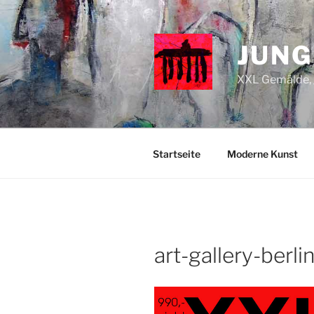
Zum
Inhalt
springen
JUNG
XXL Gemälde, g
Startseite
Moderne Kunst
art-gallery-berli