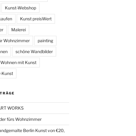
Kunst-Webshop
kaufen
Kunst preisWert
er
Malerei
für Wohnzimmer
painting
hnen
schöne Wandbilder
Wohnen mit Kunst
-Kunst
ITRÄGE
 ART WORKS
der fürs Wohnzimmer
handgemalte Berlin Kunst von €20,