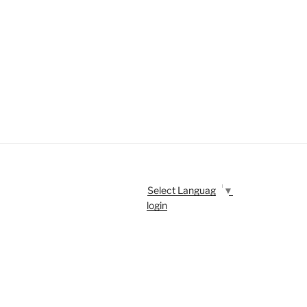
Select Language
▼
login