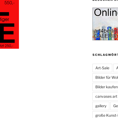
SCHLAGWÖR
Art-Sale
A
Bilder für W
Bilder kaufe
canvases art
gallery
Ge
große Kunst-