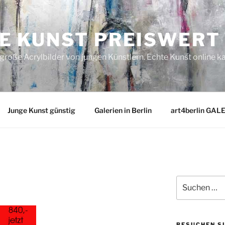
E KUNST PREISWERT
roße Acrylbilder von jungen Künstlern. Echte Kunst online k
Junge Kunst günstig
Galerien in Berlin
art4berlin GAL
n
Suchen
nach:
BESUCHEN S