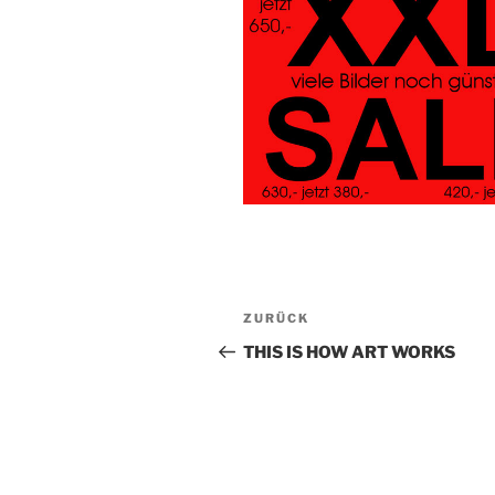
Beitragsnavigation
Vorheriger
ZURÜCK
Beitrag
THIS IS HOW ART WORKS