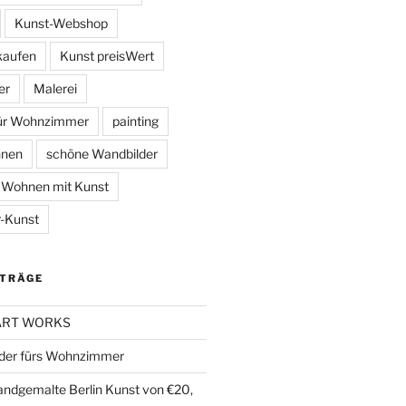
Kunst-Webshop
kaufen
Kunst preisWert
er
Malerei
für Wohnzimmer
painting
hnen
schöne Wandbilder
Wohnen mit Kunst
-Kunst
ITRÄGE
 ART WORKS
der fürs Wohnzimmer
handgemalte Berlin Kunst von €20,