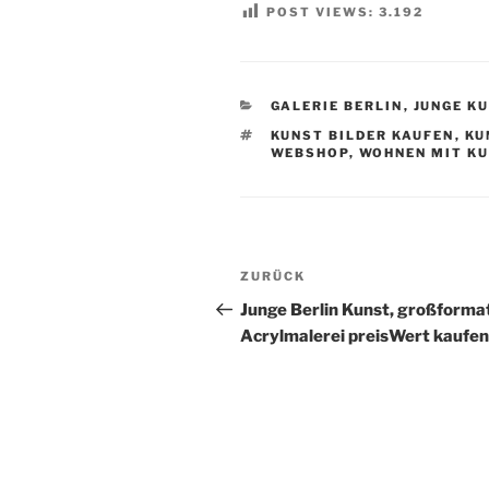
POST VIEWS:
3.192
KATEGORIEN
GALERIE BERLIN
,
JUNGE K
SCHLAGWÖRTER
KUNST BILDER KAUFEN
,
KU
WEBSHOP
,
WOHNEN MIT K
Beitragsnavigation
Vorheriger
ZURÜCK
Beitrag
Junge Berlin Kunst, großforma
Acrylmalerei preisWert kaufen