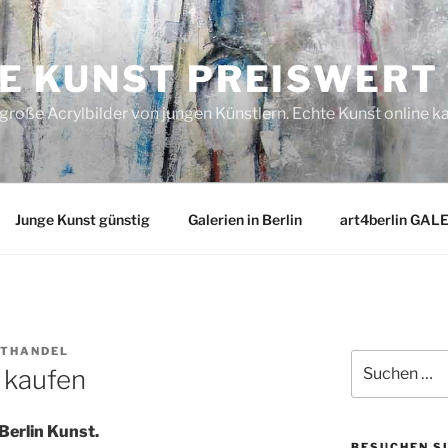
E KUNST PREISWERT
roße Acrylbilder von jungen Künstlern. Echte Kunst online k
Junge Kunst günstig
Galerien in Berlin
art4berlin GAL
STHANDEL
Suchen
 kaufen
nach:
Berlin Kunst.
BESUCHEN S