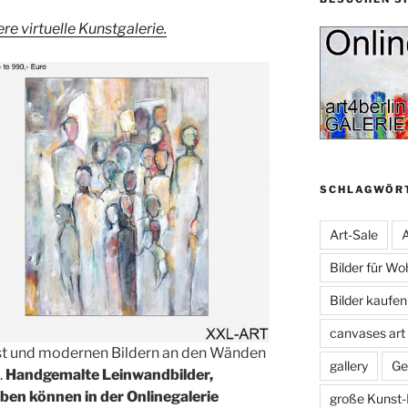
re virtuelle Kunstgalerie.
SCHLAGWÖR
Art-Sale
A
Bilder für W
Bilder kaufe
canvases art
st und modernen Bildern an den Wänden
gallery
Ge
.
Handgemalte Leinwandbilder,
rben können in der Onlinegalerie
große Kunst-