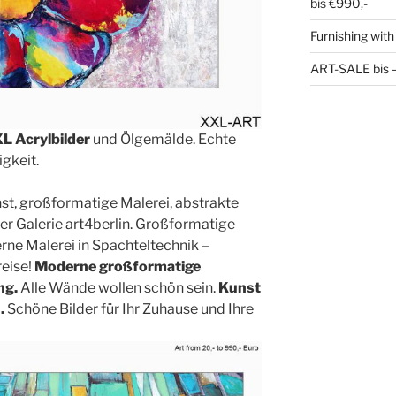
bis €990,-
Furnishing with
ART-SALE bis – 
L Acrylbilder
und Ölgemälde. Echte
gkeit.
nst, großformatige Malerei, abstrakte
der Galerie art4berlin. Großformatige
rne Malerei in Spachteltechnik –
eise!
Moderne großformatige
ng.
Alle Wände wollen schön sein.
Kunst
.
Schöne Bilder für Ihr Zuhause und Ihre