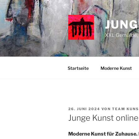
Zum
Inhalt
springen
JUNG
XXL Gemälde, g
Startseite
Moderne Kunst
VERÖFFENTLICHT
26. JUNI 2024
VON
TEAM KUN
AM
Junge Kunst online
Moderne Kunst für Zuhause. 