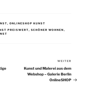
UNST
,
ONLINESHOP KUNST
NST PREISWERT
,
SCHÖNER WOHNEN
,
UNST
WEITER
Nächster
Beitrag
tige
Kunst und Malerei aus dem
Webshop – Galerie Berlin
OnlineSHOP